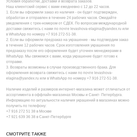
Условия обработки, доставки и возврата заказов.
Наш клиентский сервис с вами ежедневно с 12 до 22 часов.
1. Если вы оформили заказ из наличия - он будет подтвержден,
обработан и отправлен в течение 24 рабочих часов. Ожидайте
уведомления с трек-номером от СДЕК. По вопросам международной
доставки свяжитесь с нами по почте levashova-elagina@yandex.ru или
в WhatsApp по номеру +7 916 272-51-38.
2. Если вы оформили предзаказ на украшение - мы подтвердим заказ
в течение 12 рабочих часов. Срок изготовления украшения по
предзаказу после его оформления будет уточнен менеджерами в
WhatsApp. Мы свяжемся с вами, когда украшение будет готово к
отправке.
3. Возвраты возможны в случае производственного брака. Для
оформления возврата свяжитесь с нами по почте levashova-
elagina@yandex.ru или в WhatsApp по номеру +7 916 272-51-38.
Наличие изделий и размеров интернет-магазина может отличаться от
ассортимента в оффлайн-магазинах Москвы и Санкт- Петербурга.
Информацию по актуальности наличия украшений в магазинах можно
получить по телефону:
+7 916 272 51 38 в Москве
+7 921 639 36 38 в Санкт-Петербурге
СМОТРИТЕ ТАКЖЕ