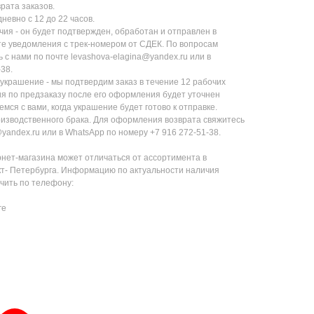
рата заказов.
невно с 12 до 22 часов.
чия - он будет подтвержден, обработан и отправлен в
те уведомления с трек-номером от СДЕК. По вопросам
с нами по почте levashova-elagina@yandex.ru или в
38.
 украшение - мы подтвердим заказ в течение 12 рабочих
ия по предзаказу после его оформления будет уточнен
ся с вами, когда украшение будет готово к отправке.
оизводственного брака. Для оформления возврата свяжитесь
@yandex.ru или в WhatsApp по номеру +7 916 272-51-38.
нет-магазина может отличаться от ассортимента в
т- Петербурга. Информацию по актуальности наличия
чить по телефону:
ге