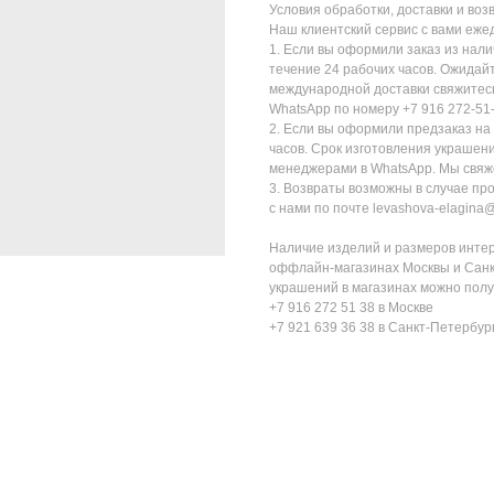
Условия обработки, доставки и возв
Наш клиентский сервис с вами ежед
1. Если вы оформили заказ из нали
течение 24 рабочих часов. Ожидай
международной доставки свяжитесь 
WhatsApp по номеру +7 916 272-51-
2. Если вы оформили предзаказ на
часов. Срок изготовления украшен
менеджерами в WhatsApp. Мы свяжем
3. Возвраты возможны в случае пр
с нами по почте levashova-elagina
Наличие изделий и размеров интер
оффлайн-магазинах Москвы и Санк
украшений в магазинах можно полу
+7 916 272 51 38 в Москве
+7 921 639 36 38 в Санкт-Петербур