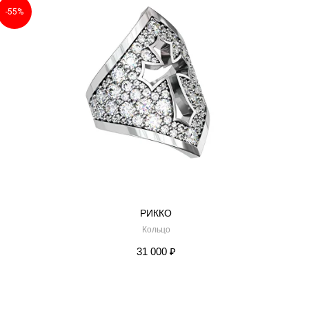
-55%
РИККО
Кольцо
31 000
₽