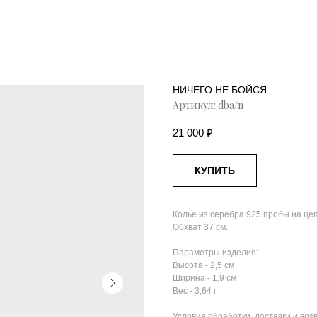
НИЧЕГО НЕ БОЙСЯ
Артикул:
dba/n
21 000
₽
КУПИТЬ
Колье из серебра 925 пробы на цеп
Обхват 37 см.
Параметры изделия:
Высота - 2,5 см
Ширина - 1,9 см
Вес - 3,64 г
Условия обработки, доставки и возв