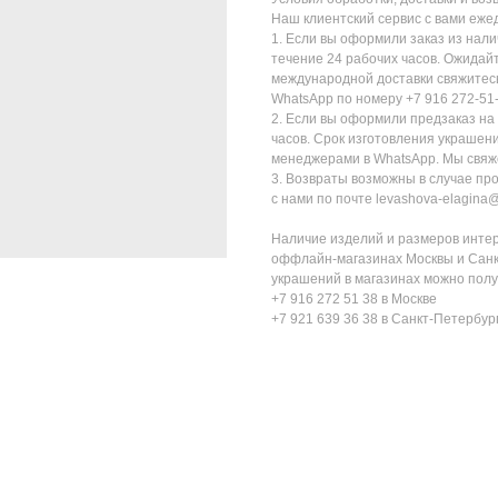
Наш клиентский сервис с вами ежед
1. Если вы оформили заказ из нали
течение 24 рабочих часов. Ожидай
международной доставки свяжитесь 
WhatsApp по номеру +7 916 272-51-
2. Если вы оформили предзаказ на
часов. Срок изготовления украшен
менеджерами в WhatsApp. Мы свяжем
3. Возвраты возможны в случае пр
с нами по почте levashova-elagina
Наличие изделий и размеров интер
оффлайн-магазинах Москвы и Санк
украшений в магазинах можно полу
+7 916 272 51 38 в Москве
+7 921 639 36 38 в Санкт-Петербур