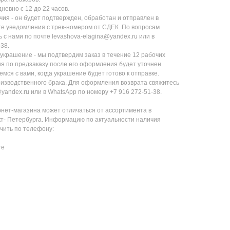
невно с 12 до 22 часов.
чия - он будет подтвержден, обработан и отправлен в
те уведомления с трек-номером от СДЕК. По вопросам
с нами по почте levashova-elagina@yandex.ru или в
38.
 украшение - мы подтвердим заказ в течение 12 рабочих
ия по предзаказу после его оформления будет уточнен
ся с вами, когда украшение будет готово к отправке.
оизводственного брака. Для оформления возврата свяжитесь
@yandex.ru или в WhatsApp по номеру +7 916 272-51-38.
нет-магазина может отличаться от ассортимента в
т- Петербурга. Информацию по актуальности наличия
чить по телефону:
ге