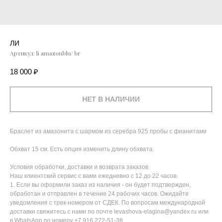
ЛИ
Артикул:
li amazonblu/ br
18 000
₽
НЕТ В НАЛИЧИИ
Браслет из амазонита с шармом из серебра 925 пробы с фианитами
Обхват 15 см. Есть опция изменить длину обхвата.
Условия обработки, доставки и возврата заказов.
Наш клиентский сервис с вами ежедневно с 12 до 22 часов.
1. Если вы оформили заказ из наличия - он будет подтвержден,
обработан и отправлен в течение 24 рабочих часов. Ожидайте
уведомления с трек-номером от СДЕК. По вопросам международной
доставки свяжитесь с нами по почте levashova-elagina@yandex.ru или
в WhatsApp по номеру +7 916 272-51-38.